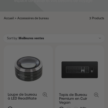
espace de travail et vos besoins de voyage.
Accueil
>
Accessoires de bureau
3 Products
Accessoires
Sort by:
Meilleures ventes
Loupe de bureau
Tapis de Bureau
à LED ReadMate
Premium en Cuir
Vegan
Aube