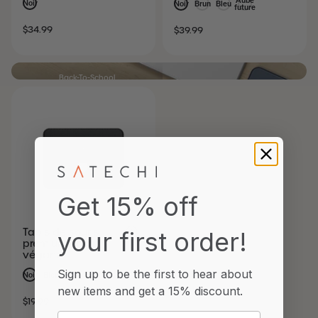
Noir
Noir
Brun
Bleu
future
PRIX
PRIX
PRIX
PRIX
$34.99
$39.99
DE
NORMAL
DE
NORMAL
VENTE
VENTE
Back-To-School
Collection Mac Neo
ACHETER MAINTENANT
Get 15% off
Tapis de souris
your first order!
premium en cuir
végane
Sign up to be the first to hear about
Noir
Bleu
Brun
new items and
get a 15% discount.
PRIX
PRIX
$19.99
Email