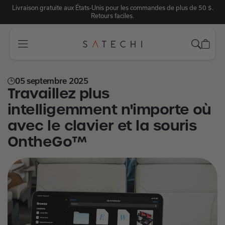
Livraison gratuite aux États-Unis pour les commandes de plus de 50 $.
Retours faciles.
Accueil
>
Actualités
>
Travaillez plus intelligemment n'importe où avec
le clavier et la sour
05 septembre 2025
Travaillez plus
intelligemment n'importe où
avec le clavier et la souris
OntheGo™