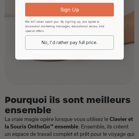
Sign Up
We will never spam you. By signing up, you agree to
occasional marketing messages, educational series, and
special offers.
No, I'd rather pay full price.
Pourquoi ils sont meilleurs
ensemble
La vraie magie opère lorsque vous utilisez le
Clavier et
la Souris OntheGo™ ensemble
. Ensemble, ils créent
un espace de travail complet et prêt pour le voyage qui