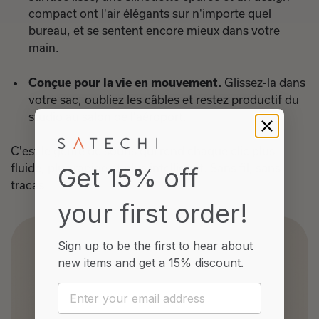
compact ont l'air élégants sur n'importe quel
bureau, et se sentent encore mieux dans votre
main.
Conçue pour la vie en mouvement.
Glissez-la dans
votre sac, oubliez les câbles et restez productif du
studio au salon de l'aéroport.
C'est le genre de souris qui rend chaque clic plus
fluide, plus rapide et plus intelligent. Sans fil, sans
Get 15% off
tracas.
your first order!
Sign up to be the first to hear about
new items and
get a 15% discount.
Email